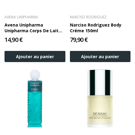
AVENA UNIPHARMA
NARCISO RODRIGUEZ
Avena Unipharma
Narciso Rodriguez Body
Unipharma Corps De Lait
Créme 150ml
D'avoine
14,90 €
79,90 €
Ajouter au panier
Ajouter au panier