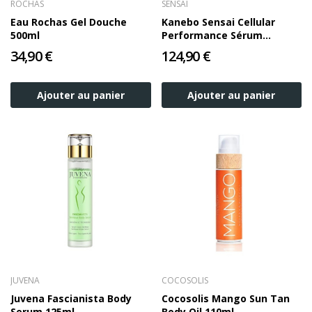
ROCHAS
SENSAI
Eau Rochas Gel Douche
Kanebo Sensai Cellular
500ml
Performance Sérum
Fermeté Buste Et Décolleté
34,90 €
124,90 €
100ml
Ajouter au panier
Ajouter au panier
JUVENA
COCOSOLIS
Juvena Fascianista Body
Cocosolis Mango Sun Tan
Serum 125ml
Body Oil 110ml