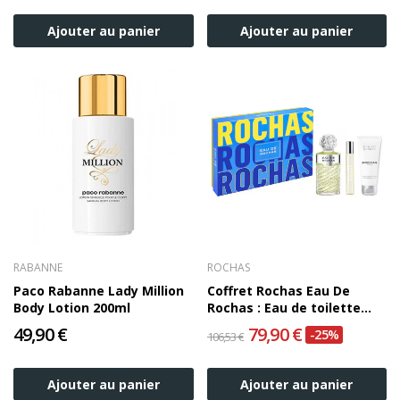
Ajouter au panier
Ajouter au panier
RABANNE
ROCHAS
Paco Rabanne Lady Million
Coffret Rochas Eau De
Body Lotion 200ml
Rochas : Eau de toilette
100ml + Eau de toilette
49,90 €
79,90 €
-25%
106,53 €
20ml +...
Ajouter au panier
Ajouter au panier