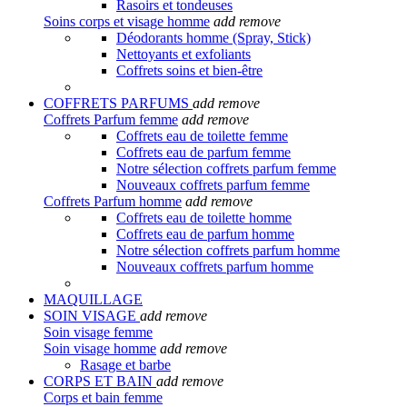
Rasoirs et tondeuses
Soins corps et visage homme
add
remove
Déodorants homme (Spray, Stick)
Nettoyants et exfoliants
Coffrets soins et bien-être
COFFRETS PARFUMS
add
remove
Coffrets Parfum femme
add
remove
Coffrets eau de toilette femme
Coffrets eau de parfum femme
Notre sélection coffrets parfum femme
Nouveaux coffrets parfum femme
Coffrets Parfum homme
add
remove
Coffrets eau de toilette homme
Coffrets eau de parfum homme
Notre sélection coffrets parfum homme
Nouveaux coffrets parfum homme
MAQUILLAGE
SOIN VISAGE
add
remove
Soin visage femme
Soin visage homme
add
remove
Rasage et barbe
CORPS ET BAIN
add
remove
Corps et bain femme