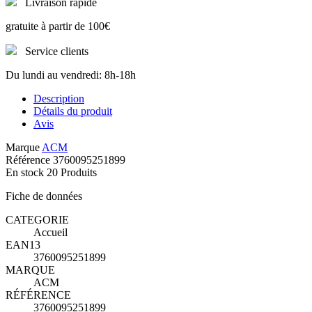
Livraison rapide
gratuite à partir de 100€
Service clients
Du lundi au vendredi: 8h-18h
Description
Détails du produit
Avis
Marque
ACM
Référence
3760095251899
En stock
20 Produits
Fiche de données
CATEGORIE
Accueil
EAN13
3760095251899
MARQUE
ACM
RÉFÉRENCE
3760095251899