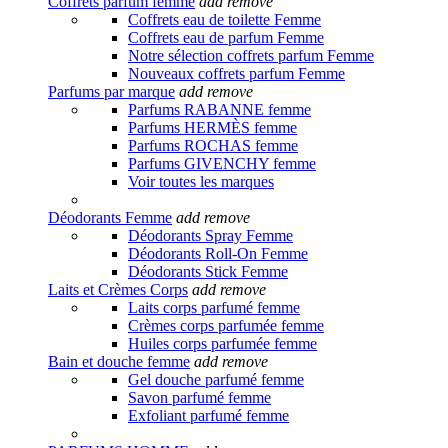
Coffrets parfum femme
add
remove
Coffrets eau de toilette Femme
Coffrets eau de parfum Femme
Notre sélection coffrets parfum Femme
Nouveaux coffrets parfum Femme
Parfums par marque
add
remove
Parfums RABANNE femme
Parfums HERMÈS femme
Parfums ROCHAS femme
Parfums GIVENCHY femme
Voir toutes les marques
Déodorants Femme
add
remove
Déodorants Spray Femme
Déodorants Roll-On Femme
Déodorants Stick Femme
Laits et Crèmes Corps
add
remove
Laits corps parfumé femme
Crèmes corps parfumée femme
Huiles corps parfumée femme
Bain et douche femme
add
remove
Gel douche parfumé femme
Savon parfumé femme
Exfoliant parfumé femme