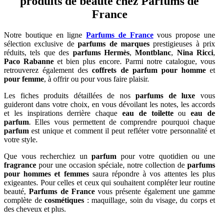
produits de beauté chez Parfums de
France
Notre boutique en ligne
Parfums de France
vous propose une
sélection exclusive de
parfums de marques
prestigieuses à prix
réduits, tels que des
parfums Hermès
,
Montblanc
,
Nina Ricci
,
Paco Rabanne
et bien plus encore. Parmi notre catalogue, vous
retrouverez également des
coffrets de parfum pour homme
et
pour femme
, à offrir ou pour vous faire plaisir.
Les fiches produits détaillées de nos
parfums de luxe
vous
guideront dans votre choix, en vous dévoilant les notes, les accords
et les inspirations derrière chaque
eau de toilette
ou
eau de
parfum
. Elles vous permettent de comprendre pourquoi chaque
parfum
est unique et comment il peut refléter votre personnalité et
votre style.
Que vous recherchiez un
parfum
pour votre quotidien ou une
fragrance
pour une occasion spéciale, notre collection de
parfums
pour hommes et femmes
saura répondre à vos attentes les plus
exigeantes. Pour celles et ceux qui souhaitent compléter leur routine
beauté,
Parfums de France
vous présente également une gamme
complète de
cosmétiques
: maquillage, soin du visage, du corps et
des cheveux et plus.