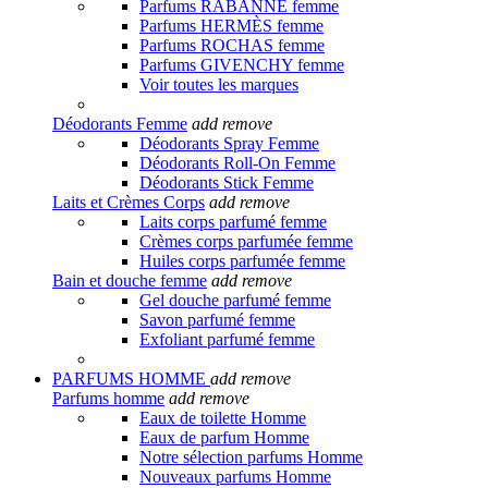
Parfums RABANNE femme
Parfums HERMÈS femme
Parfums ROCHAS femme
Parfums GIVENCHY femme
Voir toutes les marques
Déodorants Femme
add
remove
Déodorants Spray Femme
Déodorants Roll-On Femme
Déodorants Stick Femme
Laits et Crèmes Corps
add
remove
Laits corps parfumé femme
Crèmes corps parfumée femme
Huiles corps parfumée femme
Bain et douche femme
add
remove
Gel douche parfumé femme
Savon parfumé femme
Exfoliant parfumé femme
PARFUMS HOMME
add
remove
Parfums homme
add
remove
Eaux de toilette Homme
Eaux de parfum Homme
Notre sélection parfums Homme
Nouveaux parfums Homme