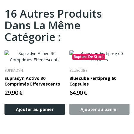
16 Autres Produits
Dans La Même
Catégorie :
Rupture De Stock
SUPRADYN
BLUECUBE
Supradyn Activo 30
Bluecube Fertipreg 60
Comprimés Effervescents
Capsules
29,90 €
64,90 €
Ajouter au panier
Ajouter au panier