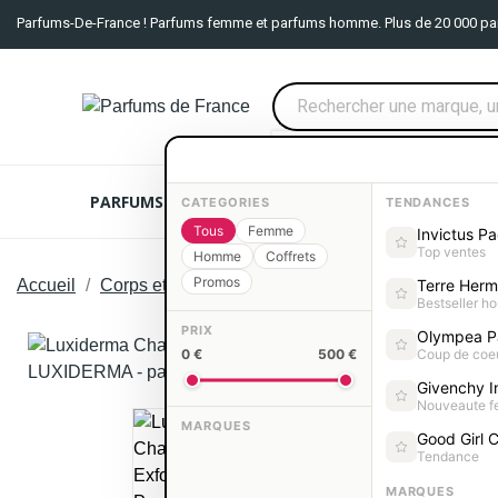
Parfums-De-France ! Parfums femme et parfums homme. Plus de 20 000 pa
PARFUMS FEMME
PARFUMS HOMME
COFFRE
CATEGORIES
TENDANCES
Tous
Femme
Invictus P
Top ventes
Homme
Coffrets
Promos
Accueil
Corps et Bain
Produits corps et bain LUXIDER
Terre Her
Bestseller 
PRIX
Olympea P
0 €
500 €
Coup de coe
Givenchy In
Nouveaute 
MARQUES
Good Girl C
Tendance
MARQUES