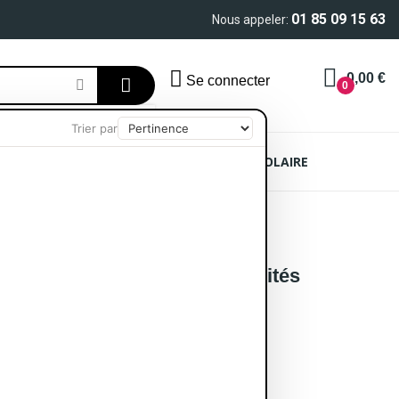
01 85 09 15 63
Nous appeler:
0,00 €
Se connecter
0
Trier par
AIN
SOIN CHEVEUX
PROTECTION SOLAIRE
e Exfoliante Pour Pieds 2 Unités