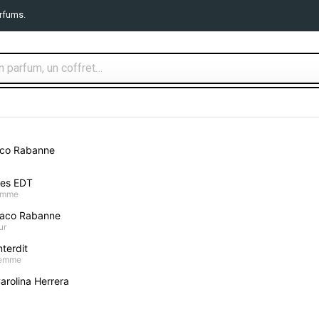
rfums.
TS PARFUMS
MAQUILLAGE
SOIN VISAGE
CORPS ET B
aco Rabanne
MA
mes EDT
Luxiderma Chaussette Exfoliante Pour Pieds 2 Unités
homme
aco Rabanne
Luxiderma Chaussett
ur
terdit
Donnez votre avis
femme
arolina Herrera
14,90 €