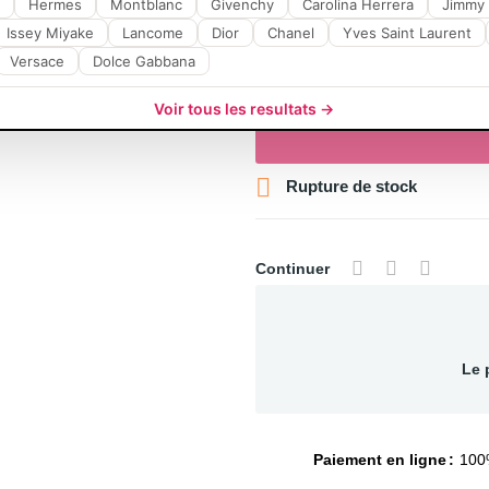
Hermes
Montblanc
Givenchy
Carolina Herrera
Jimmy
Issey Miyake
Lancome
Dior
Chanel
Yves Saint Laurent
Versace
Dolce Gabbana
Voir tous les resultats →

Rupture de stock
Continuer
Le 
Paiement en ligne
100