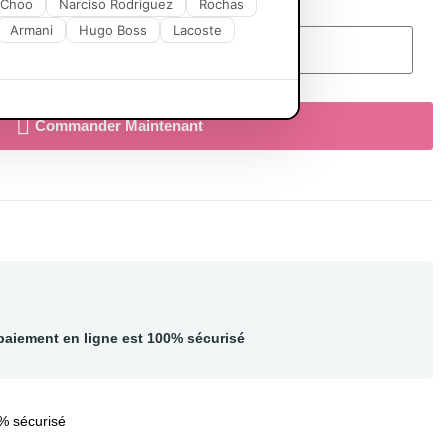
 Choo
Narciso Rodriguez
Rochas
Armani
Hugo Boss
Lacoste
Ajouter Au Panier
Commander Maintenant
paiement en ligne est 100% sécurisé
% sécurisé