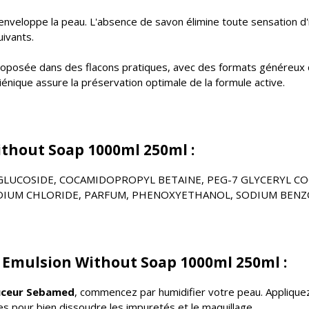
 enveloppe la peau. L'absence de savon élimine toute sensation d
uivants.
oposée dans des flacons pratiques, avec des formats généreux de
énique assure la préservation optimale de la formule active.
thout Soap 1000ml 250ml :
GLUCOSIDE, COCAMIDOPROPYL BETAINE, PEG-7 GLYCERYL CO
 SODIUM CHLORIDE, PARFUM, PHENOXYETHANOL, SODIUM BENZ
 Emulsion Without Soap 1000ml 250ml :
uceur Sebamed
, commencez par humidifier votre peau. Appliquez 
s pour bien dissoudre les impuretés et le maquillage.