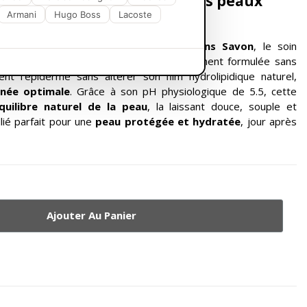
quotidienne respectueuse des peaux
Armani
Hugo Boss
Lacoste
oyante Douceur
Sebamed
Emulsion Sans Savon
, le soin
our les peaux les plus sensibles. Spécialement formulée sans
ent l'épiderme sans altérer son film hydrolipidique naturel,
anée optimale
. Grâce à son pH physiologique de 5.5, cette
quilibre naturel de la peau
, la laissant douce, souple et
llié parfait pour une
peau protégée et hydratée
, jour après
Ajouter Au Panier