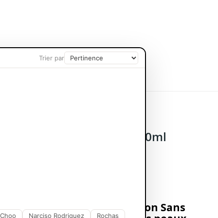
Trier par
CORPS ET BAIN
SOIN CHEVEUX
 Without Soap 1000ml 250ml
te Douceur SEBAMED Emulsion Sans
 Choo
Narciso Rodriguez
Rochas