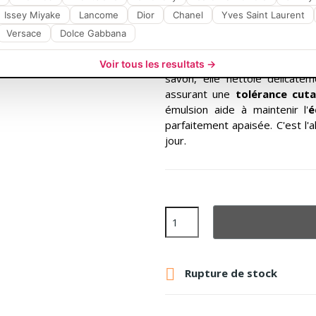
Savon : L'hygiène 
fragiles
Issey Miyake
Lancome
Dior
Chanel
Yves Saint Laurent
Versace
Dolce Gabbana
Découvrez l'
Emulsion Nett
d'hygiène quotidienne idéal p
Voir tous les resultats →
savon, elle nettoie délicatem
assurant une
tolérance cut
émulsion aide à maintenir l'
é
parfaitement apaisée. C'est l'a
jour.

Rupture de stock