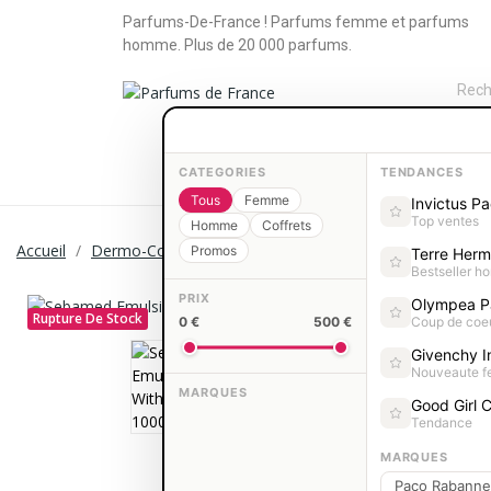
Parfums-De-France ! Parfums femme et parfums
homme. Plus de 20 000 parfums.
PARFUMS FEMME
PARFUMS HOM
CATEGORIES
TENDANCES
Tous
Femme
Invictus P
Top ventes
Homme
Coffrets
Accueil
Dermo-Cosmétique
Hygiène corporelle
Sebamed 
Promos
Terre Her
Bestseller 
PRIX
Olympea P
Rupture De Stock
0 €
500 €
Coup de coe
Givenchy In
Nouveaute 
MARQUES
Good Girl C
Tendance
MARQUES
Paco Rabanne