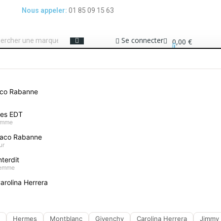
Nous appeler:
01 85 09 15 63
Se connecter
0,00 €
0
ME
COFFRETS PARFUMS
MAQUILLAGE
SOIN VISAGE
PROTECTION SOLAIRE
aco Rabanne
Emulsion Without Soap 1000ml 250ml
mes EDT
homme
Sebamed Emulsion
aco Rabanne
ur
Donnez votre avis
terdit
femme
34,90 €
arolina Herrera
Emulsion Nettoyan
Hermes
Montblanc
Givenchy
Carolina Herrera
Jimmy