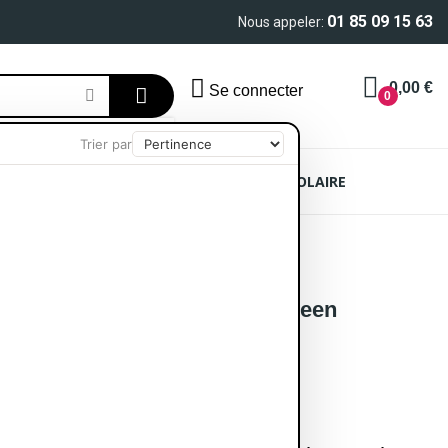
01 85 09 15 63
Nous appeler:
0,00 €
Se connecter
0
Trier par
AIN
SOIN CHEVEUX
PROTECTION SOLAIRE
yeliner Waterproof Woody Green