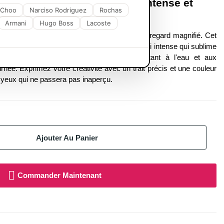
 Touch Eyeliner : Un regard intense et
 Choo
Narciso Rodriguez
Rochas
Armani
Hugo Boss
Lacoste
liner
de
GOSH
, l'allié incontournable pour un regard magnifié. Cet
dy Green offre une application douce et un fini intense qui sublime
roof
assure une
tenue impeccable
, résistant à l'eau et aux
urnée. Exprimez votre créativité avec un trait précis et une couleur
 yeux qui ne passera pas inaperçu.
Ajouter Au Panier
Commander Maintenant