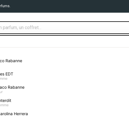
rfums.
TS PARFUMS
MAQUILLAGE
SOIN VISAGE
CORPS ET B
aco Rabanne
Touch Eyeliner Waterproof Woody Green
mes EDT
homme
aco Rabanne
Gosh Velvet Touch E
ur
terdit
Donnez votre avis
femme
arolina Herrera
14,90 €