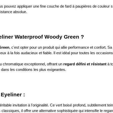
us pouvez appliquer une fine couche de fard à paupières de couleur si
ésistance absolue.
eliner Waterproof Woody Green ?
Green
, c'est opter pour un produit qui allie performance et confort. S
x à la fois audacieux et fiable. Il est idéal pour toutes les occasion
ndu chromatique exceptionnel, offrant un
regard défini et résistant
à to
e dans les conditions les plus exigeantes.
Eyeliner :
ritable invitation à l'originalité. Ce vert boisé profond, subtilement tei
lassiques, il offre une alternative sophistiquée qui intensifie le rega