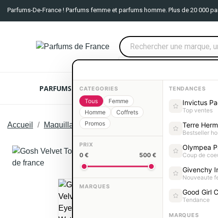
Parfums-De-France ! Parfums femme et parfums homme. Plus de 20 000 pa
PARFUMS FEMME
PARFUMS HOMME
COFFRE
CATEGORIES
TENDANCES
Tous
Femme
Invictus P
Top ventes
Homme
Coffrets
Promos
Accueil
Maquillage
Maquillage GOSH
Gosh Velvet 
Terre Her
Bestseller 
PRIX
Olympea P
0 €
500 €
Coup de coe
Givenchy In
Nouveaute 
MARQUES
Good Girl C
Tendance
MARQUES