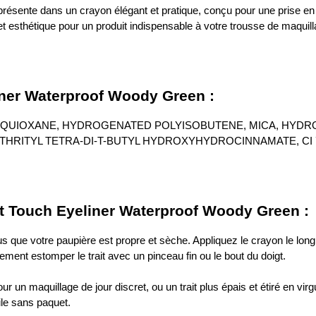
résente dans un crayon élégant et pratique, conçu pour une prise en ma
 et esthétique pour un produit indispensable à votre trousse de maquill
iner Waterproof Woody Green :
QUIOXANE, HYDROGENATED POLYISOBUTENE, MICA, HYDRO
ITYL TETRA-DI-T-BUTYL HYDROXYHYDROCINNAMATE, CI 77499, 
et Touch Eyeliner Waterproof Woody Green :
s que votre paupière est propre et sèche. Appliquez le crayon le long d
ement estomper le trait avec un pinceau fin ou le bout du doigt.
t pour un maquillage de jour discret, ou un trait plus épais et étiré en 
le sans paquet.