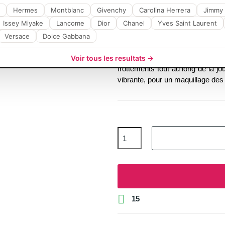
Eyeliner GOSH Velvet
Hermes
Montblanc
Givenchy
Carolina Herrera
Jimmy
résistant
Issey Miyake
Lancome
Dior
Chanel
Yves Saint Laurent
Découvrez le
Velvet Touch Eye
Versace
Dolce Gabbana
Eyeliner
à la teinte profonde Woo
vos yeux. Sa formule
waterp
Voir tous les resultats →
frottements tout au long de la jo
vibrante, pour un maquillage des

15