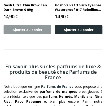
Gosh Ultra Thin Brow Pen
Gosh Velvet Touch Eyeliner
Dark Brown 0 09g
Waterproof 017 Rebellious
Brown
14,90 €
14,90 €
Ajouter au panier
Ajouter au panier
En savoir plus sur les parfums de luxe &
produits de beauté chez Parfums de
France
Notre boutique en ligne
Parfums de France
vous propose une
sélection exclusive de
parfums de marques
prestigieuses à
prix réduits, tels que des
parfums Hermès
,
Montblanc
,
Nina
Ricci
,
Paco Rabanne
et bien plus encore. Parmi notre