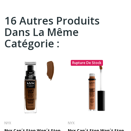
16 Autres Produits
Dans La Même
Catégorie :
Rupture De Stock
NYX
NYX
Nyx Can´t Stop Won´t Stop
Nyx Can´t Stop Won´t Stop