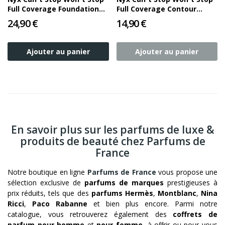
Full Coverage Foundation
Full Coverage Contour
Walnut 30ml
Concealer Mahogany 3 5ml
24,90 €
14,90 €
Ajouter au panier
Ajouter au panier
En savoir plus sur les parfums de luxe &
produits de beauté chez Parfums de
France
Notre boutique en ligne
Parfums de France
vous propose une
sélection exclusive de
parfums de marques
prestigieuses à
prix réduits, tels que des
parfums Hermès
,
Montblanc
,
Nina
Ricci
,
Paco Rabanne
et bien plus encore. Parmi notre
catalogue, vous retrouverez également des
coffrets de
parfum pour homme
et
pour femme
, à offrir ou pour vous