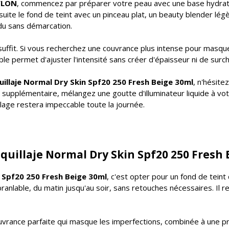
EVLON
, commencez par préparer votre peau avec une base hydrat
suite le fond de teint avec un pinceau plat, un beauty blender lé
ndu sans démarcation.
suffit. Si vous recherchez une couvrance plus intense pour masq
e permet d'ajuster l'intensité sans créer d'épaisseur ni de surch
illaje Normal Dry Skin Spf20 250 Fresh Beige 30ml
, n'hésite
 supplémentaire, mélangez une goutte d'illuminateur liquide à votr
lage restera impeccable toute la journée.
quillaje Normal Dry Skin Spf20 250 Fresh 
 Spf20 250 Fresh Beige 30ml
, c'est opter pour un fond de teint
nlable, du matin jusqu'au soir, sans retouches nécessaires. Il r
ouvrance parfaite qui masque les imperfections, combinée à une pr