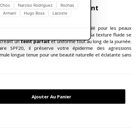
 Choo
Narciso Rodriguez
Rochas
 Colorstay : L'allié d'un teint
até
Armani
Hugo Boss
Lacoste
REVLON
Colorstay
, spécialement formulé pour les peaux
 couvrance parfaite et un confort inégalé. Sa texture fluide se
 créant un
teint parfait
et uniforme tout au long de la journée.
olaire SPF20, il préserve votre épiderme des agressions
mule longue tenue pour une beauté naturelle et éclatante sans
Ajouter Au Panier