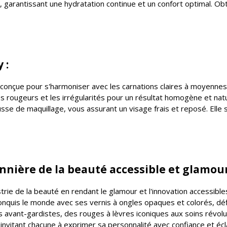
garantissant une hydratation continue et un confort optimal. O
 :
nçue pour s'harmoniser avec les carnations claires à moyennes, o
 rougeurs et les irrégularités pour un résultat homogène et natu
usse de maquillage, vous assurant un visage frais et reposé. Elle
onnière de la beauté accessible et glamou
trie de la beauté en rendant le glamour et l'innovation accessib
nquis le monde avec ses vernis à ongles opaques et colorés, dé
ts avant-gardistes, des rouges à lèvres iconiques aux soins révo
nvitant chacune à exprimer sa personnalité avec confiance et écl