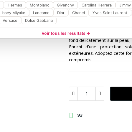
Hermes
Montblanc
Givenchy
Carolina Herrera
Jimmy
Fond de teint REVLON
Issey Miyake
Lancome
Dior
impeccable et hydr
Chanel
Yves Saint Laurent
Versace
Dolce Gabbana
Découvrez le
fond de teint
Voir tous les resultats →
normales à sèches, offrant une
fond délicatement sur la peau,
Enrichi d'une protection s
extérieures. Adoptez cette for
compromis.

93