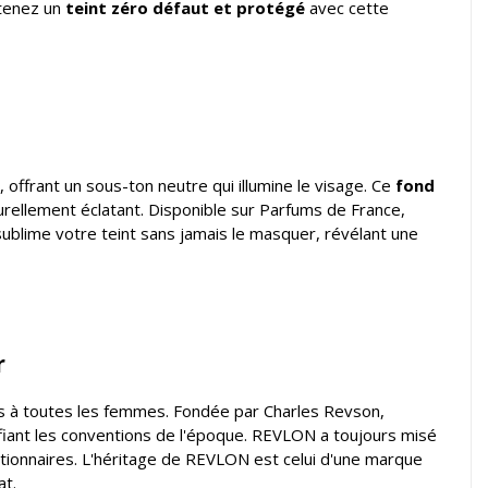
btenez un
teint zéro défaut et protégé
avec cette
ffrant un sous-ton neutre qui illumine le visage. Ce
fond
rellement éclatant. Disponible sur Parfums de France,
 sublime votre teint sans jamais le masquer, révélant une
r
les à toutes les femmes. Fondée par Charles Revson,
fiant les conventions de l'époque. REVLON a toujours misé
lutionnaires. L'héritage de REVLON est celui d'une marque
at.