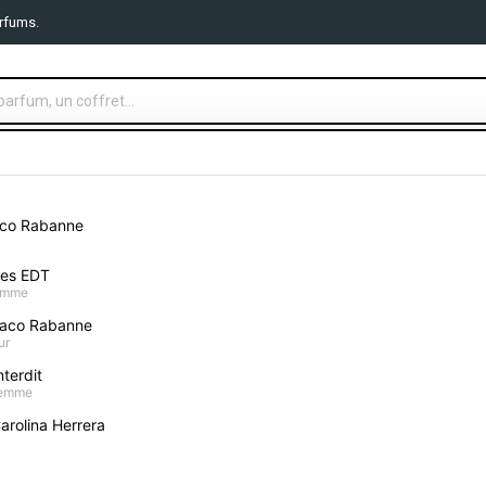
rfums.
TS PARFUMS
MAQUILLAGE
SOIN VISAGE
CORPS ET B
aco Rabanne
 Maquillaje Normal Dry Skin Spf20 250 Fresh Beige 30ml
mes EDT
homme
Revlon Colorstay 
aco Rabanne
ur
Fresh Beige 30ml
terdit
femme
Donnez votre avis
arolina Herrera
14,90 €