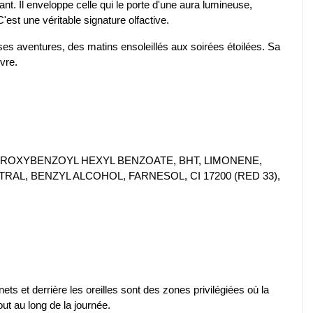
t. Il enveloppe celle qui le porte d'une aura lumineuse,
st une véritable signature olfactive.
es aventures, des matins ensoleillés aux soirées étoilées. Sa
ivre.
ROXYBENZOYL HEXYL BENZOATE, BHT, LIMONENE,
AL, BENZYL ALCOHOL, FARNESOL, CI 17200 (RED 33),
nets et derrière les oreilles sont des zones privilégiées où la
out au long de la journée.