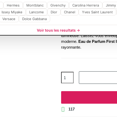
Hermes
Montblanc
Givenchy
Carolina Herrera
Jimmy
Titre accrocheur Eau
Issey Miyake
Lancome
Dior
Chanel
Yves Saint Laurent
Instinct Sheer 100ml 
Versace
Dolce Gabbana
Découvrez l'éclatant
First Insti
Cette
Eau de Parfum
signée
Ab
Voir tous les resultats →
lumineuse. Laissez-vous enveloppe
moderne.
Eau de Parfum First 
rayonnante.

117