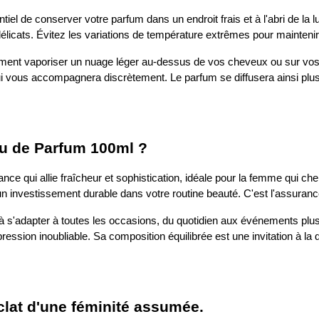
tiel de conserver votre parfum dans un endroit frais et à l'abri de la l
élicats. Évitez les variations de température extrêmes pour maintenir 
ent vaporiser un nuage léger au-dessus de vos cheveux ou sur vos vê
ui vous accompagnera discrètement. Le parfum se diffusera ainsi pl
Eau de Parfum 100ml ?
rance qui allie fraîcheur et sophistication, idéale pour la femme qui c
un investissement durable dans votre routine beauté. C'est l'assurance
à s'adapter à toutes les occasions, du quotidien aux événements plus 
ssion inoubliable. Sa composition équilibrée est une invitation à la dé
éclat d'une féminité assumée.