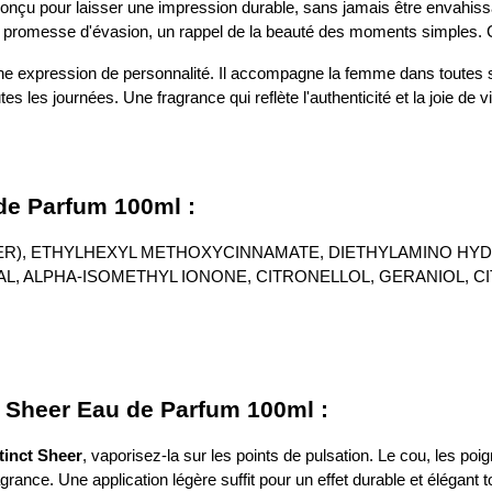
onçu pour laisser une impression durable, sans jamais être envahissan
 promesse d'évasion, un rappel de la beauté des moments simples. C'e
ne expression de personnalité. Il accompagne la femme dans toutes s
s les journées. Une fragrance qui reflète l'authenticité et la joie de v
 de Parfum 100ml :
TER), ETHYLHEXYL METHOXYCINNAMATE, DIETHYLAMINO HYD
, ALPHA-ISOMETHYL IONONE, CITRONELLOL, GERANIOL, CITR
ct Sheer Eau de Parfum 100ml :
tinct Sheer
, vaporisez-la sur les points de pulsation. Le cou, les poig
grance. Une application légère suffit pour un effet durable et élégant t