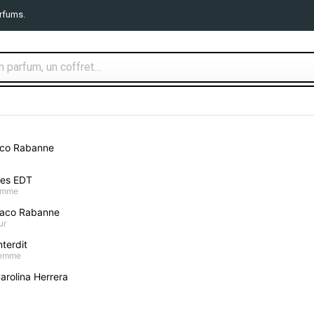
rfums.
TS PARFUMS
MAQUILLAGE
SOIN VISAGE
CORPS ET B
aco Rabanne
CH femme
mes EDT
Abercrombie And Fitch First Instinct Sheer Ea
homme
aco Rabanne
Abercrombie And Fit
ur
100ml
terdit
femme
Donnez votre avis
arolina Herrera
51,66 €