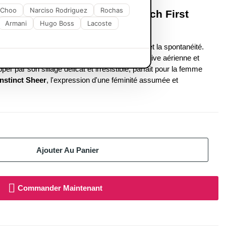
 Choo
Narciso Rodriguez
Rochas
 de Parfum Abercrombie & Fitch First
Armani
Hugo Boss
Lacoste
: L'essence de la liberté !
nct Sheer
, une fragrance qui capture la pureté et la spontanéité.
ercrombie & Fitch
offre une expérience olfactive aérienne et
r par son sillage délicat et irrésistible, parfait pour la femme
Instinct Sheer
, l'expression d'une féminité assumée et
Ajouter Au Panier
Commander Maintenant