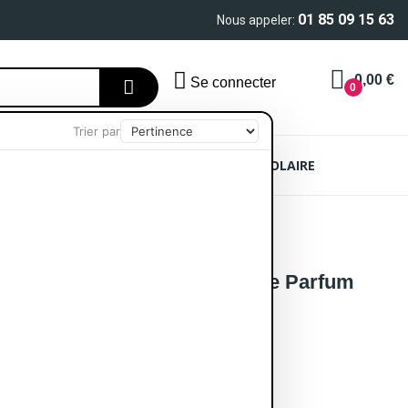
01 85 09 15 63
Nous appeler:
0,00 €
Se connecter
0
Trier par
AIN
SOIN CHEVEUX
PROTECTION SOLAIRE
u De Parfum 100ml
ch First Instinct Sheer Eau De Parfum