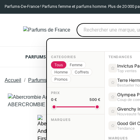
Parfums-De-France ! Parfums femme et parfums homme. Plus de 20 000 pa
PARFUMS FEMME
PARFUMS HOMME
COFFRE
CATEGORIES
TENDANCES
Tous
Femme
Invictus P
Top ventes
Homme
Coffrets
Promos
Accueil
Parfums femme
Parfums ABERCROMBIE FIT
Terre Her
Bestseller 
PRIX
Olympea P
0 €
500 €
Coup de coe
Givenchy In
Nouveaute 
MARQUES
Good Girl C
Tendance
MARQUES