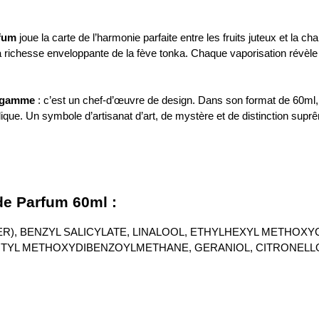
fum
joue la carte de l’harmonie parfaite entre les fruits juteux et la ch
la richesse enveloppante de la fève tonka. Chaque vaporisation révèl
e gamme
: c’est un chef-d’œuvre de design. Dans son format de 60ml, l
que. Un symbole d’artisanat d’art, de mystère et de distinction supr
de Parfum 60ml :
ER), BENZYL SALICYLATE, LINALOOL, ETHYLHEXYL METHOXY
YL METHOXYDIBENZOYLMETHANE, GERANIOL, CITRONELLOL, C