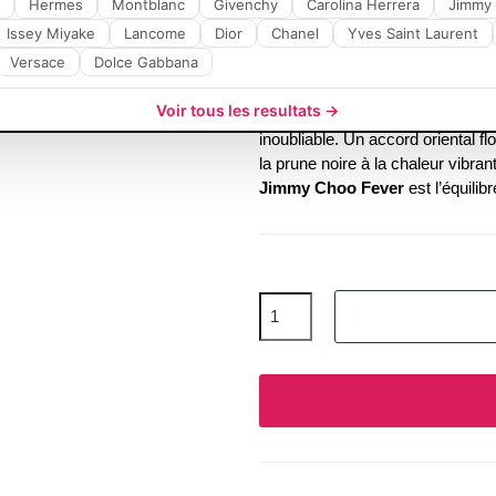
Hermes
Montblanc
Givenchy
Carolina Herrera
Jimmy
féminité magnétique,
Issey Miyake
Lancome
Dior
Chanel
Yves Saint Laurent
Versace
Dolce Gabbana
Découvrez
Jimmy Choo Fever
,
Choo
. Cette
Eau de Parfum
is u
Voir tous les resultats →
mystérieux conçu pour la femme 
inoubliable. Un accord oriental f
la prune noire à la chaleur vibra
Jimmy Choo Fever
est l’équilib