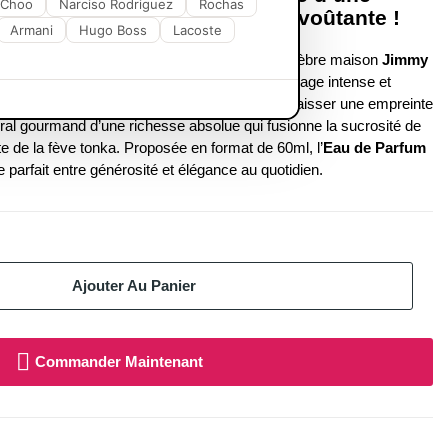
 Choo
Narciso Rodriguez
Rochas
 hypnotique et résolument envoûtante !
Armani
Hugo Boss
Lacoste
 une création charnelle et audacieuse de la célèbre maison
Jimmy
ne célébration de la séduction nocturne, un sillage intense et
magnétique qui aime captiver les regards et laisser une empreinte
loral gourmand d’une richesse absolue qui fusionne la sucrosité de
nte de la fève tonka. Proposée en format de 60ml, l’
Eau de Parfum
re parfait entre générosité et élégance au quotidien.
Ajouter Au Panier
Commander Maintenant