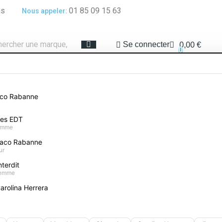
ms
01 85 09 15 63
Nous appeler:
Se connecter
0,00 €
0
E
COFFRETS PARFUMS
MAQUILLAGE
SOIN VISAGE
PROTECTION SOLAIRE
aco Rabanne
Jimmy Choo Fever Eau De Parfum 60ml
mes EDT
homme
Jimmy Choo Fever E
aco Rabanne
ur
Donnez votre avis
terdit
femme
arolina Herrera
Économi
93,63 €
74,90 €
Eau de parfum Jimmy