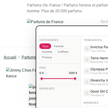
Parfums-De-France ! Parfums femme et parfu
homme. Plus de 20 000 parfums.
PARFUMS FEMME
PARFUMS HOMM
CATEGORIES
TENDANCES
Tous
Femme
Invictus P
Top ventes
Homme
Coffrets
Accueil
Parfums femme
Parfums JIMMY CHOO femme
Promos
Terre Her
Bestseller 
PRIX
Olympea P
0 €
500 €
Coup de coe
Givenchy In
Nouveaute 
MARQUES
Good Girl C
Tendance
MARQUES