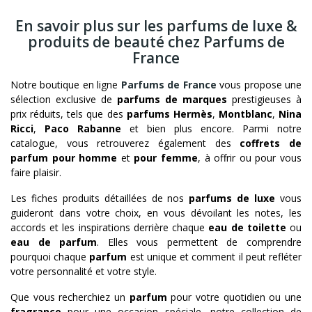
En savoir plus sur les parfums de luxe &
produits de beauté chez Parfums de
France
Notre boutique en ligne
Parfums de France
vous propose une
sélection exclusive de
parfums de marques
prestigieuses à
prix réduits, tels que des
parfums Hermès
,
Montblanc
,
Nina
Ricci
,
Paco Rabanne
et bien plus encore. Parmi notre
catalogue, vous retrouverez également des
coffrets de
parfum pour homme
et
pour femme
, à offrir ou pour vous
faire plaisir.
Les fiches produits détaillées de nos
parfums de luxe
vous
guideront dans votre choix, en vous dévoilant les notes, les
accords et les inspirations derrière chaque
eau de toilette
ou
eau de parfum
. Elles vous permettent de comprendre
pourquoi chaque
parfum
est unique et comment il peut refléter
votre personnalité et votre style.
Que vous recherchiez un
parfum
pour votre quotidien ou une
fragrance
pour une occasion spéciale, notre collection de