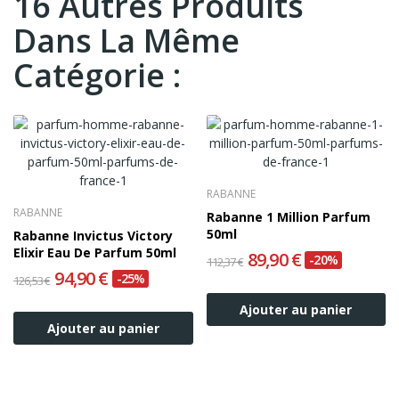
16 Autres Produits
Dans La Même
Catégorie :
RABANNE
RABANNE
Rabanne 1 Million Parfum
50ml
Rabanne Invictus Victory
Elixir Eau De Parfum 50ml
89,90 €
-20%
112,37 €
94,90 €
-25%
126,53 €
Ajouter au panier
Ajouter au panier