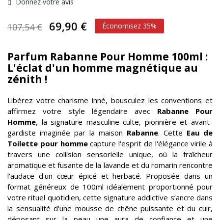
Donnez votre avis
69,90 €
107,54 €
Économisez 35%
Parfum Rabanne Pour Homme 100ml :
L'éclat d'un homme magnétique au
zénith !
Libérez votre charisme inné, bousculez les conventions et
affirmez votre style légendaire avec
Rabanne Pour
Homme
, la signature masculine culte, pionnière et avant-
gardiste imaginée par la maison
Rabanne
. Cette
Eau de
Toilette pour homme
capture l'esprit de l'élégance virile à
travers une collision sensorielle unique, où la fraîcheur
aromatique et fusante de la lavande et du romarin rencontre
l'audace d'un cœur épicé et herbacé. Proposée dans un
format généreux de 100ml idéalement proportionné pour
votre rituel quotidien, cette signature addictive s’ancre dans
la sensualité d'une mousse de chêne puissante et du cuir,
déposant sur la peau une aura de confiance et une