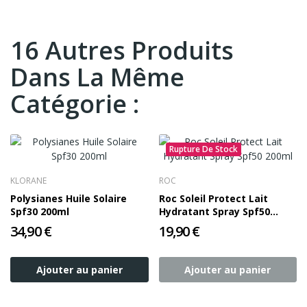
16 Autres Produits
Dans La Même
Catégorie :
Rupture De Stock
KLORANE
ROC
Polysianes Huile Solaire
Roc Soleil Protect Lait
Spf30 200ml
Hydratant Spray Spf50
200ml
34,90 €
19,90 €
Ajouter au panier
Ajouter au panier