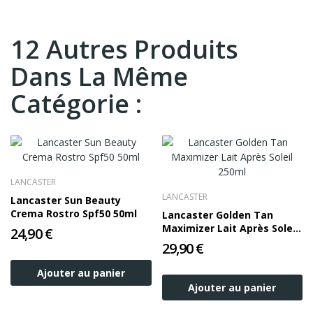
12 Autres Produits
Dans La Même
Catégorie :
LANCASTER
LANCASTER
Lancaster Sun Beauty
Crema Rostro Spf50 50ml
Lancaster Golden Tan
Maximizer Lait Après Soleil
24,90 €
250ml
29,90 €
Ajouter au panier
Ajouter au panier