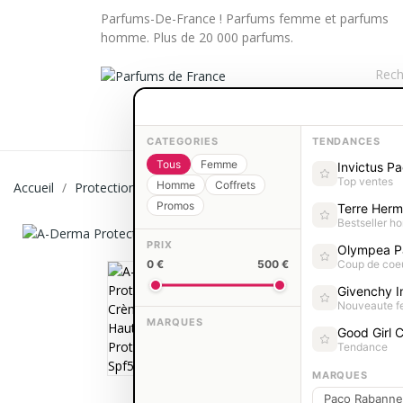
Parfums-De-France ! Parfums femme et parfums
homme. Plus de 20 000 parfums.
PARFUMS FEMME
PARFUMS HOM
CATEGORIES
TENDANCES
Tous
Femme
Invictus P
Top ventes
Homme
Coffrets
Accueil
Protection Solaire
Visage
A-Derma Protect Crèm
Promos
Terre Her
Bestseller 
PRIX
Olympea P
0 €
500 €
Coup de coe
Givenchy In
Nouveaute 
MARQUES
Good Girl C
Tendance
MARQUES
Paco Rabanne