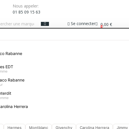
Nous appeler:
01 85 09 15 63
Se connecter
0,00 €
0
ME
COFFRETS PARFUMS
MAQUILLAGE
SOIN VISAGE
PROTECTION SOLAIRE
aco Rabanne
e Très Haute Protection Spf50 40ml
mes EDT
homme
A-Derma Protect C
40ml
aco Rabanne
ur
terdit
Donnez votre avis
femme
24,90 €
arolina Herrera
Hermes
Montblanc
Givenchy
Carolina Herrera
Jimmy