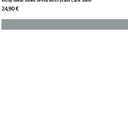
Vichy Ideal Soleil SPF50 Anti-Stain Care 50ml
24,90 €