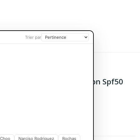
Trier par
CORPS ET BAIN
SOIN CHEVEUX
rème Très Haute Protection Spf50
 Choo
Narciso Rodriguez
Rochas