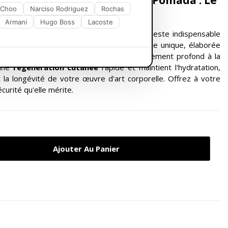
tensive BEPANTHOL Tattoo Pomada : Le
-tatouage
 Choo
Narciso Rodriguez
Rochas
Armani
Hugo Boss
Lacoste
ive
BEPANTHOL Tattoo Pomada
est le geste indispensable
male
de votre nouveau tatouage. Sa formule unique, élaborée
offre une
protection intense
et un apaisement profond à la
 une
régénération cutanée
rapide et maintient l'hydratation,
t la longévité de votre œuvre d'art corporelle. Offrez à votre
curité qu'elle mérite.
Ajouter Au Panier