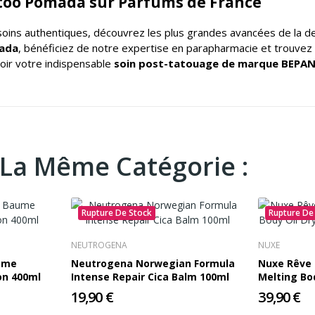
oo Pomada sur Parfums de France
 soins authentiques
, découvrez les plus grandes avancées de la
mada
, bénéficiez de notre expertise en parapharmacie et trouve
voir votre indispensable
soin post-tatouage de marque BEPA
 La Même Catégorie :
Rupture De Stock
Rupture De
NEUTROGENA
NUXE
aume
Neutrogena Norwegian Formula
Nuxe Rêve 
ion 400ml
Intense Repair Cica Balm 100ml
Melting Bo
Sensitive S
19,90 €
39,90 €