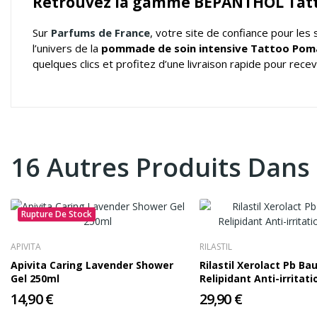
Retrouvez la gamme BEPANTHOL Tatt
Sur
Parfums de France
, votre
site de confiance pour les
l’univers de la
pommade de soin intensive Tattoo Po
quelques clics et profitez d’une livraison rapide pour rece
16 Autres Produits Dans
Rupture De Stock
APIVITA
RILASTIL
Apivita Caring Lavender Shower
Rilastil Xerolact Pb B
Gel 250ml
Relipidant Anti-irritat
14,90 €
29,90 €