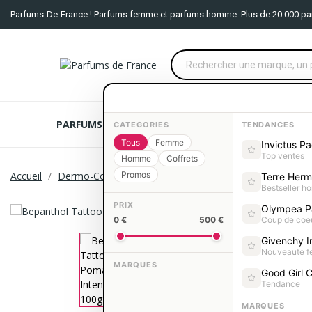
Parfums-De-France ! Parfums femme et parfums homme. Plus de 20 000 pa
PARFUMS FEMME
PARFUMS HOMME
COFFRE
CATEGORIES
TENDANCES
Tous
Femme
Invictus P
Top ventes
Homme
Coffrets
Accueil
Dermo-Cosmétique
Promos
Soin du corps
Bepanthol Ta
Terre Her
Bestseller 
PRIX
Olympea P
0 €
500 €
Coup de coe
Givenchy In
Nouveaute 
MARQUES
Good Girl C
Tendance
MARQUES