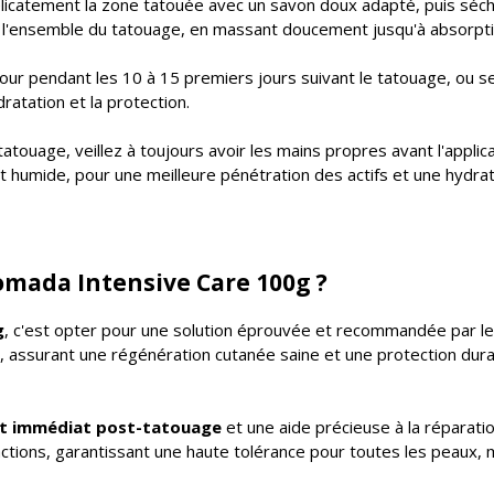
icatement la zone tatouée avec un savon doux adapté, puis séchez
 l'ensemble du tatouage, en massant doucement jusqu'à absorption
jour pendant les 10 à 15 premiers jours suivant le tatouage, ou 
dratation et la protection.
tatouage, veillez à toujours avoir les mains propres avant l'applic
humide, pour une meilleure pénétration des actifs et une hydrat
omada Intensive Care 100g ?
g
, c'est opter pour une solution éprouvée et recommandée par le
, assurant une régénération cutanée saine et une protection dura
t immédiat post-tatouage
et une aide précieuse à la réparati
éactions, garantissant une haute tolérance pour toutes les peaux,