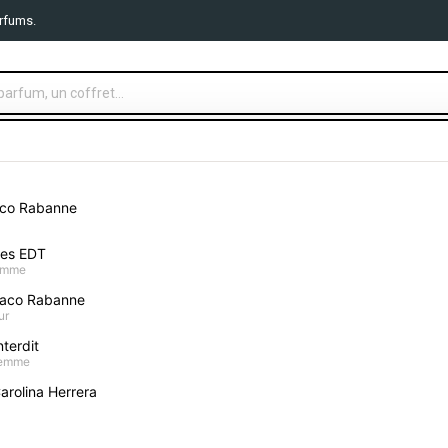
rfums.
TS PARFUMS
MAQUILLAGE
SOIN VISAGE
CORPS ET B
aco Rabanne
ttoo Pomada Intensive Care 100g
mes EDT
homme
Bepanthol Tattoo 
aco Rabanne
ur
Donnez votre avis
terdit
femme
24,90 €
arolina Herrera