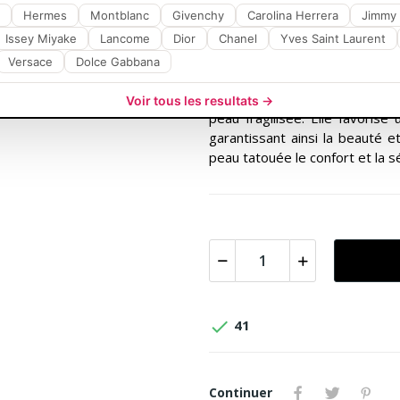
Pommade de soin in
Hermes
Montblanc
Givenchy
soin essentiel post
Carolina Herrera
Jimmy
Issey Miyake
Lancome
Dior
Chanel
Yves Saint Laurent
La
Pommade de soin intens
Versace
Dolce Gabbana
pour une
cicatrisation opti
par l'expertise
BEPANTHOL
, 
Voir tous les resultats →
peau fragilisée. Elle favorise
garantissant ainsi la beauté e
peau tatouée le confort et la sé

41
Continuer