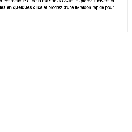
mo-cosmétique et de la maison JOWAÉ. Explorez l’univers du
z en quelques clics
et profitez d’une livraison rapide pour