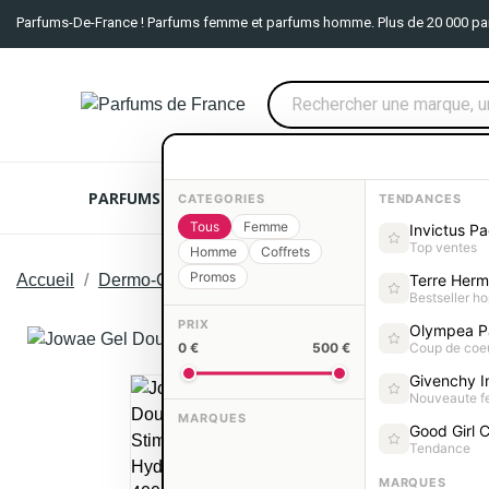
Parfums-De-France ! Parfums femme et parfums homme. Plus de 20 000 pa
PARFUMS FEMME
PARFUMS HOMME
COFFRE
CATEGORIES
TENDANCES
Tous
Femme
Invictus P
Top ventes
Homme
Coffrets
Promos
Accueil
Dermo-Cosmétique
Soin du corps
Jowae Gel
Terre Her
Bestseller 
PRIX
Olympea P
0 €
500 €
Coup de coe
Rupture De Stock
Givenchy In
Nouveaute 
MARQUES
Good Girl C
Tendance
MARQUES