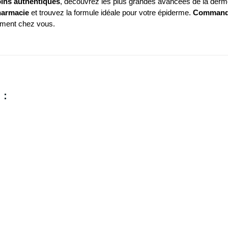
oins authentiques
, découvrez les plus grandes avancées de la der
harmacie
et trouvez la formule idéale pour votre épiderme.
Commande
ement chez vous.
 :