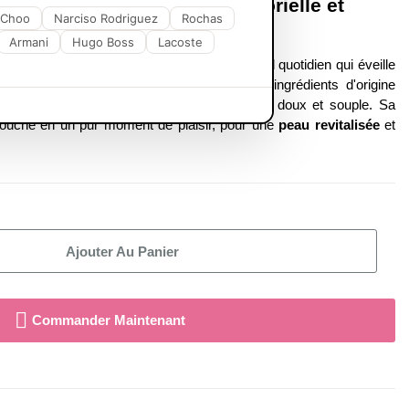
wae : Une expérience sensorielle et
 Choo
Narciso Rodriguez
Rochas
Armani
Hugo Boss
Lacoste
ulant Hydratant
de
JOWAÉ
, un soin corporel quotidien qui éveille
équilibre de votre peau. Formulé avec des ingrédients d'origine
ydratation intense
et laisse votre épiderme doux et souple. Sa
 douche en un pur moment de plaisir, pour une
peau revitalisée
et
Ajouter Au Panier
Commander Maintenant