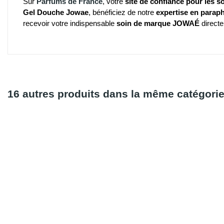
Sur
Parfums de France
, votre
site de confiance pour les s
Gel Douche Jowae
, bénéficiez de notre
expertise en parap
recevoir votre indispensable
soin de marque JOWAÉ
direct
16 autres produits dans la même catégorie