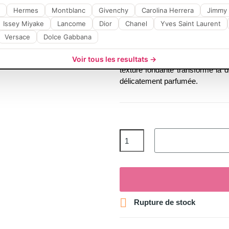
Gel Douche JOWAÉ Jo
Hermes
Montblanc
Givenchy
Carolina Herrera
Jimmy
revitalisante
Issey Miyake
Lancome
Dior
Chanel
Yves Saint Laurent
Découvrez le
Gel Douche Stim
Versace
Dolce Gabbana
les sens tout en respectant l'
naturelle, ce gel procure une
h
Voir tous les resultats →
texture fondante transforme la
délicatement parfumée.

Rupture de stock