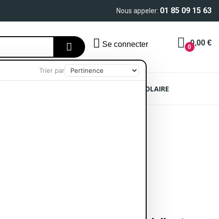
01 85 09 15 63
Nous appeler:
0,00 €
Se connecter
0
Trier par
AIN
SOIN CHEVEUX
PROTECTION SOLAIRE
imulant Hydratant 400ml