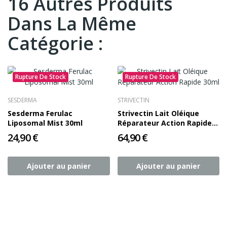
16 Autres Produits
Dans La Même
Catégorie :
Rupture De Stock
Rupture De Stock
SESDERMA
STRIVECTIN
Sesderma Ferulac
Strivectin Lait Oléique
Liposomal Mist 30ml
Réparateur Action Rapide
30ml
24,90 €
64,90 €
Ajouter au panier
Ajouter au panier