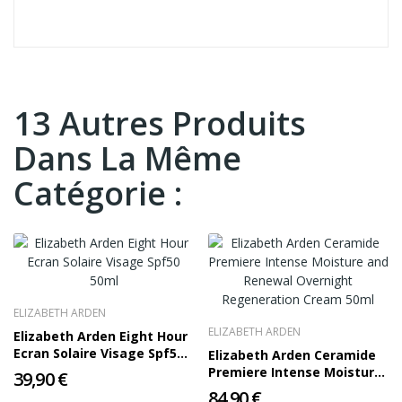
13 Autres Produits
Dans La Même
Catégorie :
ELIZABETH ARDEN
ELIZABETH ARDEN
Elizabeth Arden Eight Hour
Ecran Solaire Visage Spf50
Elizabeth Arden Ceramide
50ml
Premiere Intense Moisture
39,90 €
and Renewal Overnight...
84,90 €