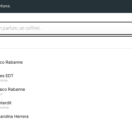
rfums.
TS PARFUMS
MAQUILLAGE
SOIN VISAGE
CORPS ET B
aco Rabanne
mes EDT
homme
aco Rabanne
Mustela Gel Hygiène
ur
terdit
Donnez votre avis
femme
arolina Herrera
14,90 €