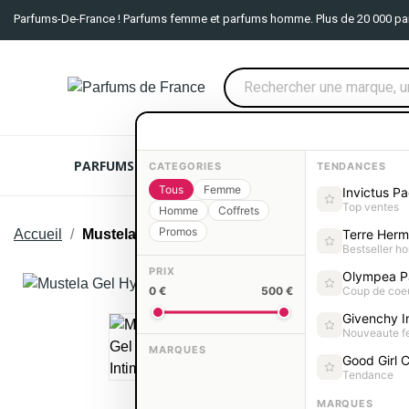
Parfums-De-France ! Parfums femme et parfums homme. Plus de 20 000 pa
PARFUMS FEMME
PARFUMS HOMME
COFFRE
CATEGORIES
TENDANCES
Tous
Femme
Invictus P
Top ventes
Homme
Coffrets
Promos
Accueil
Mustela Gel Hygiène Intime 200ml
Terre Her
Bestseller 
PRIX
Olympea P
0 €
500 €
Coup de coe
Rupture De Stock
Givenchy In
Nouveaute 
MARQUES
Good Girl C
Tendance
MARQUES