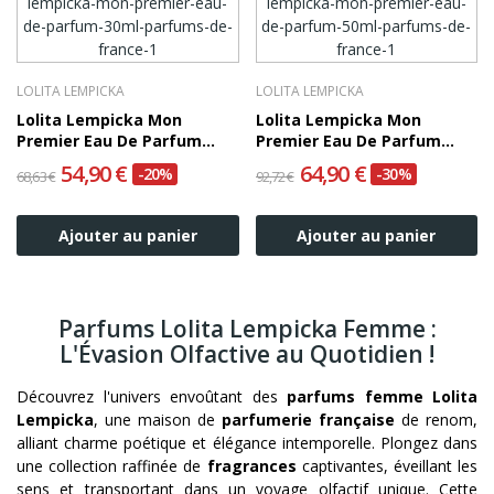
LOLITA LEMPICKA
LOLITA LEMPICKA
Lolita Lempicka Mon
Lolita Lempicka Mon
Premier Eau De Parfum
Premier Eau De Parfum
30ml
50ml
54,90 €
64,90 €
-20%
-30%
68,63 €
92,72 €
Ajouter au panier
Ajouter au panier
Parfums Lolita Lempicka Femme :
L'Évasion Olfactive au Quotidien !
Découvrez l'univers envoûtant des
parfums femme Lolita
Lempicka
, une maison de
parfumerie française
de renom,
alliant charme poétique et élégance intemporelle. Plongez dans
une collection raffinée de
fragrances
captivantes, éveillant les
sens et transportant dans un voyage olfactif unique. Cette