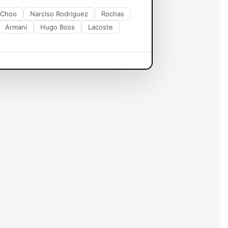
 Choo
Narciso Rodriguez
Rochas
Armani
Hugo Boss
Lacoste
 Vos Sens, Incarnez l'Élégance.
 de notre collection exclusive chez
Parfums de France
. Chacune de
dans un voyage olfactif inoubliable. Notre gamme diversifiée offre
fragrances audacieuses révélant des notes exotiques ou d'essences
tes les préférences. Chaque vaporisation transporte vers un univers
alité exceptionnelle de leurs ingrédients. Chaque formule est
fs qui laissent une impression mémorable. Les flacons, conçus avec
quotidien. Notre engagement envers l'excellence transparaît à
me moderne, incarnant une élégance intemporelle qui se traduit par
ia's Secret
dès aujourd'hui pour définir votre style avec des
nt pour vivre une expérience olfactive exceptionnelle qui va au-
e moment