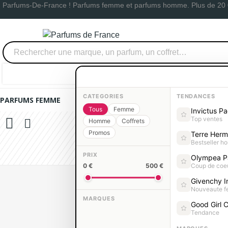
Parfums-De-France ! Parfums femme et parfums homme. Plus de 20 
0,00 €
Se connecter
0
CATEGORIES
TENDANCES
PARFUMS FEMME
PARFUMS HOMME
COFFRETS PARFUM
Tous
Femme
Invictus P
Top ventes
Homme
Coffrets
Promos
Terre Her
Bestseller 
PRIX
Olympea P
0 €
500 €
Coup de coe
Givenchy In
Nouveaute 
MARQUES
Acc
Good Girl C
Tendance