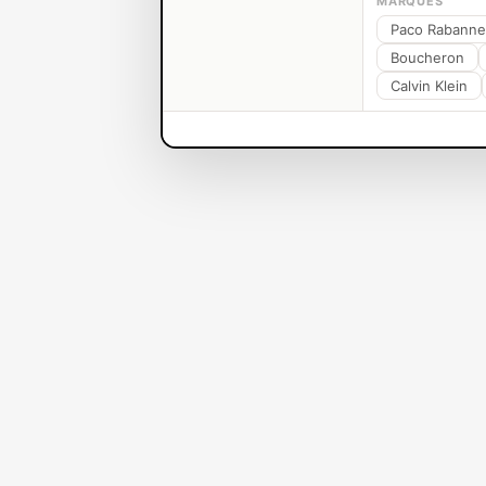
MARQUES
Paco Rabanne
Boucheron
Calvin Klein
Parfums VICTORIA'S SECRET
Parfums
Femme
Découvrez une
nos fragrances 
une palette de 
plus subtiles é
où la féminité 
élaborée avec s
l'esthétique so
chaque étape de
une signature ol
fragrances qui 
delà du simple
Aucun