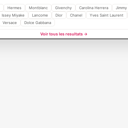
Hermes
Montblanc
Givenchy
Carolina Herrera
Jimmy
Issey Miyake
Lancome
Dior
Chanel
Yves Saint Laurent
Versace
Dolce Gabbana
 VICTORIA'S SECRET femme
Voir tous les resultats →
Parfums Femme Victoria's Secret : Éveillez
 symphonie enchanteresse de
parfums femme Victoria's Secret
au sein
incarne l'essence même de l'élégance et de la séduction, vous invitant 
parfums captivants, adaptés à toutes les occasions. Qu'il s'agisse de 
voquant la délicatesse, notre collection est conçue pour répondre à tou
s'exprime avec confiance. L'excellence de nos
parfums
réside dans la qu
oin pour garantir une tenue durable, créant ainsi des moments olfacti
phistiquée de
Victoria's Secret
, ajoutent une touche de glamour à votre 
 votre expérience. Chaque parfum capture l'esprit distinctif de la fem
factive distinctive. Explorez notre collection exclusive de
parfums Victor
célèbrent la féminité, la confiance et la séduction. Commandez maintena
parfum
.
 produit disponible pour l