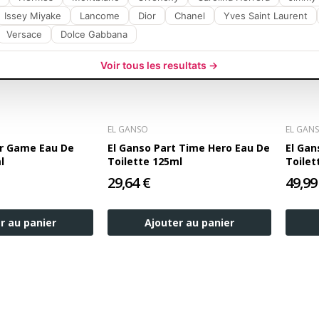
Issey Miyake
Lancome
Dior
Chanel
Yves Saint Laurent
Versace
Dolce Gabbana
Voir tous les resultats →
EL GANSO
EL GAN
er Game Eau De
El Ganso Part Time Hero Eau De
El Gan
l
Toilette 125ml
Toilet
29,64 €
49,99
r au panier
Ajouter au panier