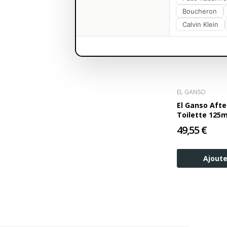
Boucheron
Calvin Klein
EL GANSO
El Ganso Aft
Toilette 125m
49,55 €
Ajoute