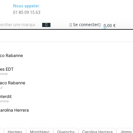
Nous appeler:
01 85 09 15 63
Se connecter
0,00 €
0
ME
COFFRETS PARFUMS
MAQUILLAGE
SOIN VISAGE
PROTECTION SOLAIRE
aco Rabanne
Parfums EL GANSO homme
mes EDT
Accueil
Parfums homme
Parfums EL GANSO homme
homme
aco Rabanne
ur
terdit
a 4 produits.
femme
arolina Herrera
Hermes
Montblanc
Givenchy
Carolina Herrera
Jimmy