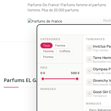
Parfums-De-France ! Parfums femme et parfums
homme. Plus de 20 000 parfums.
PARFUMS FEMME
PARFUMS HOM
CATEGORIES
TENDANCES
Tous
Femme
Invictus P
Top ventes
Homme
Coffrets
Promos
Terre Her
Bestseller 
PRIX
Olympea P
0 €
500 €
Coup de coe
Parfums EL GANSO Homme
Givenchy In
Il y 
Nouveaute 
MARQUES
Good Girl C
Tendance
MARQUES
Paco Rabanne