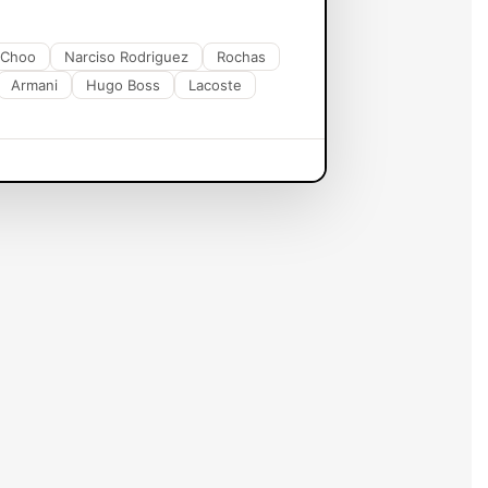
 Choo
Narciso Rodriguez
Rochas
Armani
Hugo Boss
Lacoste
e moment
disponible 6/7 Jrs et d'un