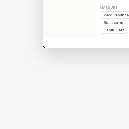
MARQUES
Paco Rabanne
Boucheron
Calvin Klein
Parfums L'OCCITANE Femme
Aucun
Restez à l'écout
Parfums-De-France est une boutique en ligne de parfums et cos
paiement 100% sécurisé
Besoin d'aide ?
01 85 09 15 63