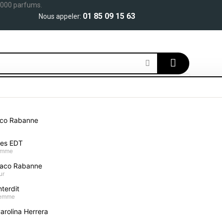
 000 parfums.
01 85 09 15 63
Nous appeler:
S
MAQUILLAGE
SOIN VISAGE
CORPS ET BAIN
SO
aco Rabanne
mes EDT
homme
aco Rabanne
ur
terdit
Parfums L'OCCITANE femme
femme
arolina Herrera
Accueil
Parfums femme
Parfums L'OCCITANE femme