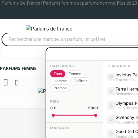
Parfums-De-France ! Parfums femme et parfums homme. Plus de 20
0,00 €
Se connecter
0
CATEGORIES
TENDANCES
PARFUMS FEMME
PARFUMS HOMME
COFFRETS PARFUM
Tous
Femme
Invictus P
Top ventes
Homme
Coffrets
Promos
Terre Her
Bestseller 
PRIX
Olympea P
0
0 €
500 €
Coup de coe
Givenchy In
Nouveaute 
MARQUES
Good Girl C
Tendance