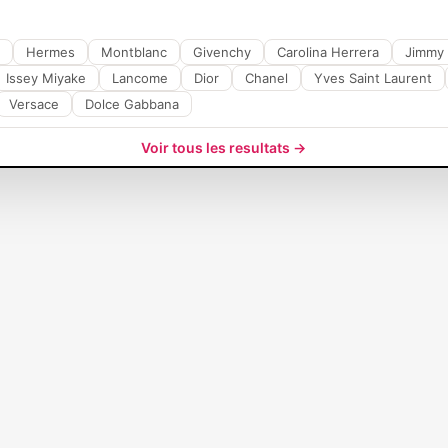
Hermes
Montblanc
Givenchy
Carolina Herrera
Jimmy
Issey Miyake
Lancome
Dior
Chanel
Yves Saint Laurent
Versace
Dolce Gabbana
 produit disponible pour l
Voir tous les resultats →
e! D'autres produits seront affichés ici au fur et à mesure de leur ajout.
métiques pour hommes et femmes. Profitez d'un service clients 