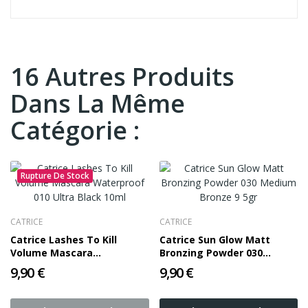
16 Autres Produits
Dans La Même
Catégorie :
Rupture De Stock
CATRICE
CATRICE
Catrice Lashes To Kill
Catrice Sun Glow Matt
Volume Mascara
Bronzing Powder 030
Waterproof 010 Ultra Black
Medium Bronze 9 5gr
9,90 €
9,90 €
10ml