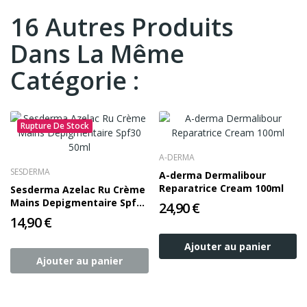
16 Autres Produits
Dans La Même
Catégorie :
Rupture De Stock
A-DERMA
SESDERMA
A-derma Dermalibour
Reparatrice Cream 100ml
Sesderma Azelac Ru Crème
Mains Depigmentaire Spf30
24,90 €
50ml
14,90 €
Ajouter au panier
Ajouter au panier