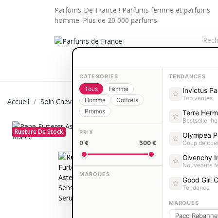
Parfums-De-France ! Parfums femme et parfums
homme. Plus de 20 000 parfums.
PARFUMS FEMME
PARFUMS HOM
CATEGORIES
TENDANCES
Tous
Femme
Invictus P
Top ventes
Homme
Coffrets
Accueil
Soin Cheveux
Traitements et ampoules
Rene Furt
Promos
Terre Her
Bestseller 
Rupture De Stock
PRIX
Olympea P
0 €
500 €
Coup de coe
Givenchy In
Nouveaute 
MARQUES
Good Girl C
Tendance
MARQUES
Paco Rabanne