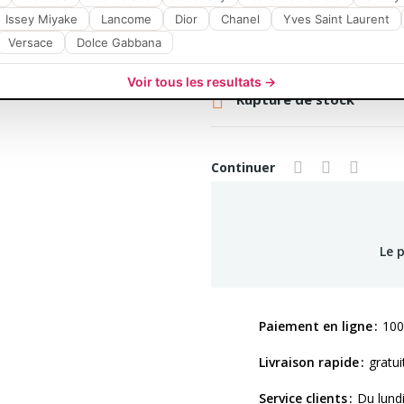
Issey Miyake
Lancome
Dior
Chanel
Yves Saint Laurent
Versace
Dolce Gabbana
Voir tous les resultats →

Rupture de stock
Continuer
Le 
Paiement en ligne
100
Livraison rapide
gratui
Service clients
Du lund