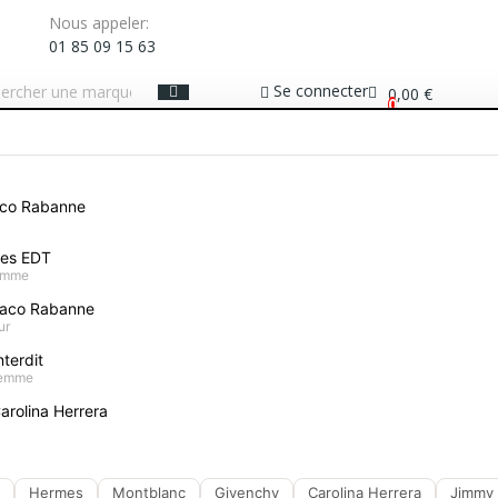
Nous appeler:
01 85 09 15 63
Se connecter
0,00 €
0
ME
COFFRETS PARFUMS
MAQUILLAGE
SOIN VISAGE
PROTECTION SOLAIRE
aco Rabanne
erer Astera Sensitive Hair Serum 75ml
mes EDT
homme
Rene Furterer Ast
aco Rabanne
ur
Donnez votre avis
terdit
29,90 €
femme
arolina Herrera
Hermes
Montblanc
Givenchy
Carolina Herrera
Jimmy