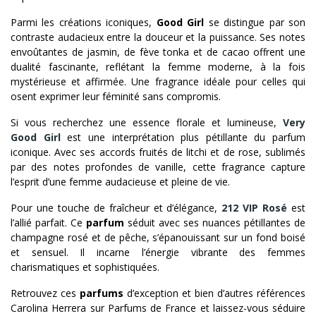
Parmi les créations iconiques,
Good Girl
se distingue par son
contraste audacieux entre la douceur et la puissance. Ses notes
envoûtantes de jasmin, de fève tonka et de cacao offrent une
dualité fascinante, reflétant la femme moderne, à la fois
mystérieuse et affirmée. Une fragrance idéale pour celles qui
osent exprimer leur féminité sans compromis.
Si vous recherchez une essence florale et lumineuse,
Very
Good Girl
est une interprétation plus pétillante du parfum
iconique. Avec ses accords fruités de litchi et de rose, sublimés
par des notes profondes de vanille, cette fragrance capture
l’esprit d’une femme audacieuse et pleine de vie.
Pour une touche de fraîcheur et d’élégance,
212 VIP Rosé
est
l’allié parfait. Ce
parfum
séduit avec ses nuances pétillantes de
champagne rosé et de pêche, s’épanouissant sur un fond boisé
et sensuel. Il incarne l’énergie vibrante des femmes
charismatiques et sophistiquées.
Retrouvez ces
parfums
d’exception et bien d’autres références
Carolina Herrera sur Parfums de France et laissez-vous séduire