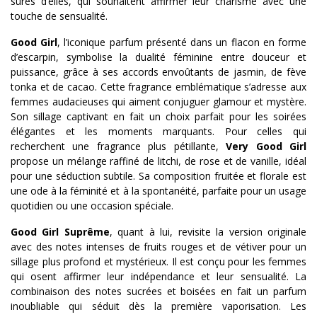
sûres d’elles, qui souhaitent affirmer leur charisme avec une
touche de sensualité.
Good Girl
, l’iconique parfum présenté dans un flacon en forme
d’escarpin, symbolise la dualité féminine entre douceur et
puissance, grâce à ses accords envoûtants de jasmin, de fève
tonka et de cacao. Cette fragrance emblématique s’adresse aux
femmes audacieuses qui aiment conjuguer glamour et mystère.
Son sillage captivant en fait un choix parfait pour les soirées
élégantes et les moments marquants. Pour celles qui
recherchent une fragrance plus pétillante,
Very Good Girl
propose un mélange raffiné de litchi, de rose et de vanille, idéal
pour une séduction subtile. Sa composition fruitée et florale est
une ode à la féminité et à la spontanéité, parfaite pour un usage
quotidien ou une occasion spéciale.
Good Girl Suprême
, quant à lui, revisite la version originale
avec des notes intenses de fruits rouges et de vétiver pour un
sillage plus profond et mystérieux. Il est conçu pour les femmes
qui osent affirmer leur indépendance et leur sensualité. La
combinaison des notes sucrées et boisées en fait un parfum
inoubliable qui séduit dès la première vaporisation. Les